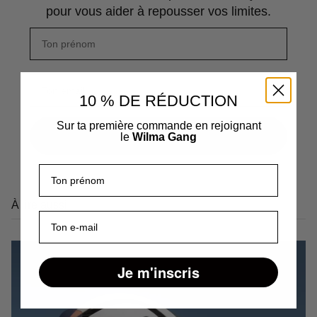
pour vous aider à repousser vos limites.
10 % DE RÉDUCTION
Sur ta première commande en rejoignant
S'INSCRIRE
le
Wilma Gang
Prénom
À lire aussi
E-mail
Je m'inscris