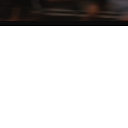
NO MATTER THE DISTANCE
Fais partie du mouvement, et bénéficie de -10% sur ton premier achat en
t'inscrivant à notre newsletter
Femme
Homme
Je ne souhaite pas me prononcer
Je m'inscris