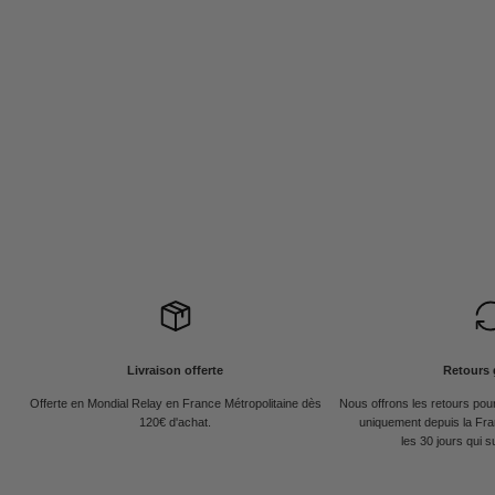
Livraison offerte
Retours 
Offerte en Mondial Relay en France Métropolitaine dès
Nous offrons les retours po
120€ d'achat.
uniquement depuis la Fra
les 30 jours qui s