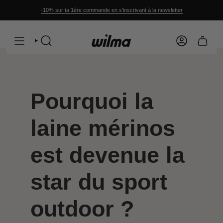
Passer
au
-10% sur ta 1ère commande en s'inscrivant à la newsletter
contenu
de
la
page
RECHERCHE
COMPTE
Pourquoi la
laine mérinos
est devenue la
star du sport
outdoor ?