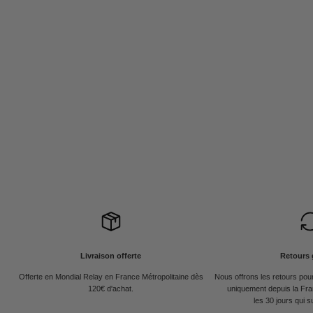
Livraison offerte
Retours 
Offerte en Mondial Relay en France Métropolitaine dès
Nous offrons les retours po
120€ d'achat.
uniquement depuis la Fra
les 30 jours qui s