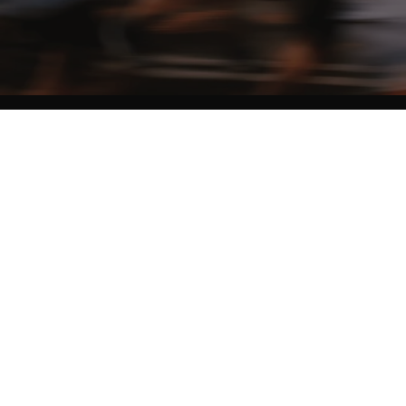
NO MATTER THE DISTANCE
Fais partie du mouvement, et bénéficie de -10% sur ton premier achat en
t'inscrivant à notre newsletter
Femme
Homme
Je ne souhaite pas me prononcer