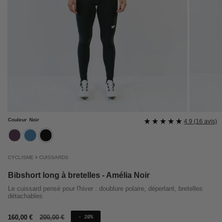
Couleur
Noir
4.9 (16 avis)
aubergine
bleu
noir
›
CYCLISME
CUISSARDS
Bibshort long à bretelles - Amélia Noir
Le cuissard pensé pour l'hiver : doublure polaire, déperlant, bretelles
détachables
Prix
160,00 €
Prix
200,00 €
- 20%