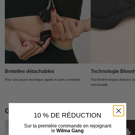
Bretelles détachables
Technologie Bloo
Pour une pause technique rapide et sans contrainte
Pad féminin longue distance d
menstruelle
Galerie
10 % DE RÉDUCTION
Sur ta première commande en rejoignant
le
Wilma Gang