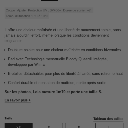
de
régulier
vente
Coupe : Ajusté
Protection UV : SPF50+
Durée de sortie : +7h
Temp. d'utilisation : 0°C à 10°C
Il offre une chaleur maîtrisée et une liberté de mouvement totale, sans
jamais alourdir l’effort, même lorsque les conditions deviennent
exigeantes.
Doublure polaire pour une chaleur maîtrisée en conditions hivernales
Pad avec Technologie menstruelle Bloody Queen® intégrée,
développée par Wilma
Bretelles détachables pour plus de liberté à l’arrêt, sans retirer le haut
Confort durable et sensation de maîtrise, sortie après sortie
Sur les photos, Lola mesure 1m70 et porte une taille S.
En savoir plus +
Taille
Tableau des tailles
VARIANTE
VARIANTE
VARIANTE
VARIANT
XS
S
M
L