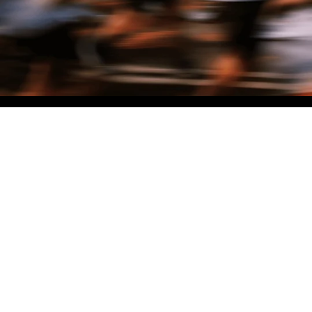
NO MATTER THE DISTANCE
Fais partie du mouvement, et bénéficie de -10% sur ton premier achat en
t'inscrivant à notre newsletter
Femme
Homme
Je ne souhaite pas me prononcer