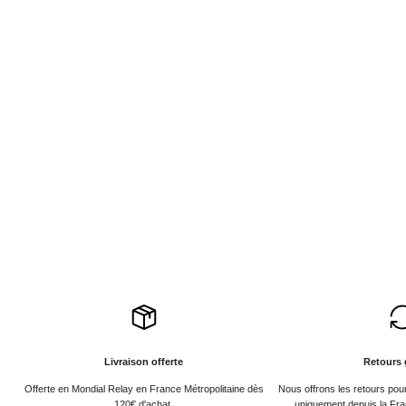
Livraison offerte
Retours 
Offerte en Mondial Relay en France Métropolitaine dès
Nous offrons les retours po
120€ d'achat.
uniquement depuis la Fra