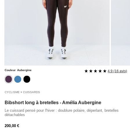
Couleur
Aubergine
4.9 (16 avis)
aubergine
bleu
noir
›
CYCLISME
CUISSARDS
Bibshort long à bretelles - Amélia Aubergine
Le cuissard pensé pour l'hiver : doublure polaire, déperlant, bretelles
détachables
Prix
200,00 €