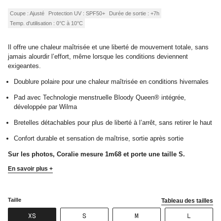
régulier
Coupe : Ajusté
Protection UV : SPF50+
Durée de sortie : +7h
Temp. d'utilisation : 0°C à 10°C
Il offre une chaleur maîtrisée et une liberté de mouvement totale, sans
jamais alourdir l’effort, même lorsque les conditions deviennent
exigeantes.
Doublure polaire pour une chaleur maîtrisée en conditions hivernales
Pad avec Technologie menstruelle Bloody Queen® intégrée,
développée par Wilma
Bretelles détachables pour plus de liberté à l’arrêt, sans retirer le haut
Confort durable et sensation de maîtrise, sortie après sortie
Sur les photos, Coralie mesure 1m68 et porte une taille S.
En savoir plus +
Taille
Tableau des tailles
VARIANTE
VARIANTE
VARIANTE
VARIANT
XS
S
M
L