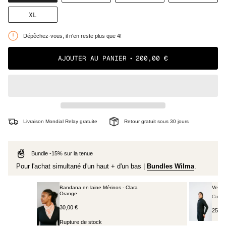
ÉPUISÉE
ÉPUISÉE
ÉPUISÉE
ÉPUISÉE
OU
OU
OU
OU
VARIANTE
XL
NON
NON
NON
NON
ÉPUISÉE
DISPONIBLE
DISPONIBLE
DISPONIBLE
DISPONI
OU
Dépêchez-vous, il n'en reste plus que 4!
NON
DISPONIBLE
AJOUTER AU PANIER
200,00 €
Livraison Mondial Relay gratuite
Retour gratuit sous 30 jours
Bundle -15% sur la tenue
Pour l'achat simultané d'un haut + d'un bas |
Bundles Wilma
.
 Clara
Veste polaire d'hiver - Carlotta noir
Couleur: Noir
250,00 €