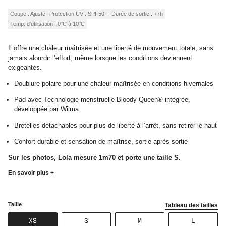
régulier
Coupe : Ajusté
Protection UV : SPF50+
Durée de sortie : +7h
Temp. d'utilisation : 0°C à 10°C
Il offre une chaleur maîtrisée et une liberté de mouvement totale, sans
jamais alourdir l’effort, même lorsque les conditions deviennent
exigeantes.
Doublure polaire pour une chaleur maîtrisée en conditions hivernales
Pad avec Technologie menstruelle Bloody Queen® intégrée,
développée par Wilma
Bretelles détachables pour plus de liberté à l’arrêt, sans retirer le haut
Confort durable et sensation de maîtrise, sortie après sortie
Sur les photos, Lola mesure 1m70 et porte une taille S.
En savoir plus +
Taille
Tableau des tailles
VARIANTE
VARIANTE
VARIANTE
VARIANT
XS
S
M
L