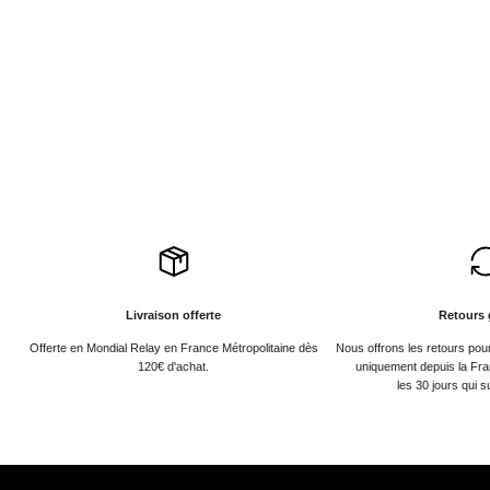
Livraison offerte
Retours 
Offerte en Mondial Relay en France Métropolitaine dès
Nous offrons les retours po
120€ d'achat.
uniquement depuis la Fra
les 30 jours qui s