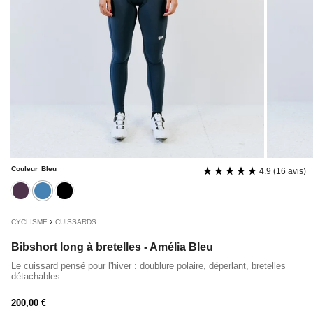
Couleur
Bleu
4.9 (16 avis)
aubergine
bleu
noir
›
CYCLISME
CUISSARDS
Bibshort long à bretelles - Amélia Bleu
Le cuissard pensé pour l'hiver : doublure polaire, déperlant, bretelles
détachables
Prix
200,00 €