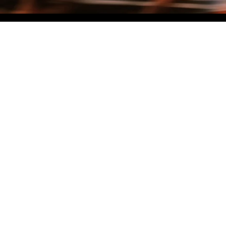
NO MATTER THE DISTANCE
Fais partie du mouvement, et bénéficie de -10% sur ton premier achat en
t'inscrivant à notre newsletter
Femme
Homme
Je ne souhaite pas me prononcer
Je m'inscris