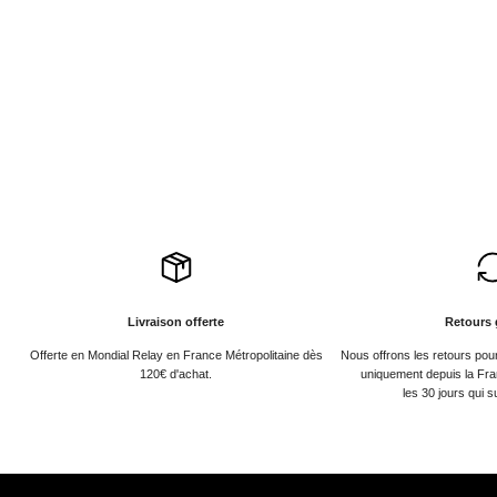
Livraison offerte
Retours 
Offerte en Mondial Relay en France Métropolitaine dès
Nous offrons les retours po
120€ d'achat.
uniquement depuis la Fra
les 30 jours qui s