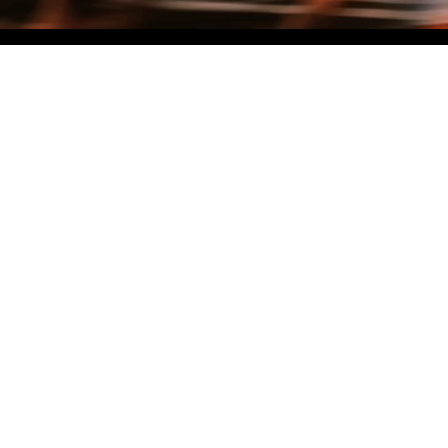
NO MATTER THE DISTANCE
Fais partie du mouvement, et bénéficie de -10% sur ton premier achat en
t'inscrivant à notre newsletter
Woman
Man
I'd rather not say
Sign me up!