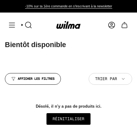
Passer
au
-10% sur ta 1ère commande en s'inscrivant à la newsletter
contenu
de
la
page
RECHERCHE
COMPTE
Bientôt disponible
Trier
TRIER PAR
AFFICHER LES FILTRES
par
Désolé, il n'y a pas de produits ici.
RÉINITIALISER