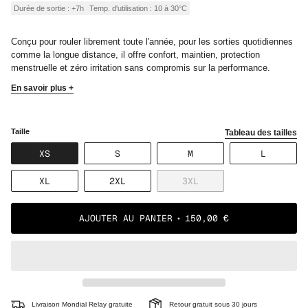
Durée de sortie : +7h
Temp. d'utilisation : 10 à 30°C
Conçu pour rouler librement toute l'année, pour les sorties quotidiennes
comme la longue distance, il offre confort, maintien,
protection
menstruelle et zéro irritation sans compromis sur la performance.
En savoir plus +
Taille
Tableau des tailles
VARIANTE
VARIANTE
VARIANTE
VARIANT
XS
S
M
L
ÉPUISÉE
ÉPUISÉE
ÉPUISÉE
ÉPUISÉE
OU
OU
OU
OU
VARIANTE
VARIANTE
VARIANTE
XL
2XL
3XL
NON
NON
NON
NON
ÉPUISÉE
ÉPUISÉE
ÉPUISÉE
DISPONIBLE
DISPONIBLE
DISPONIBLE
DISPONI
OU
OU
OU
NON
NON
NON
AJOUTER AU PANIER
150,00 €
DISPONIBLE
DISPONIBLE
DISPONIBLE
Livraison Mondial Relay gratuite
Retour gratuit sous 30 jours