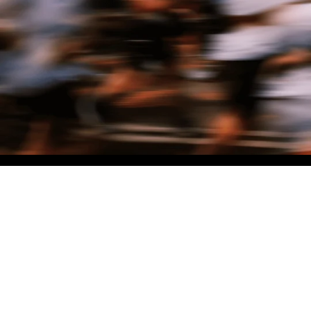
NO MATTER THE DISTANCE
Fais partie du mouvement, et bénéficie de -10% sur ton premier achat en
t'inscrivant à notre newsletter
Woman
Man
I'd rather not say