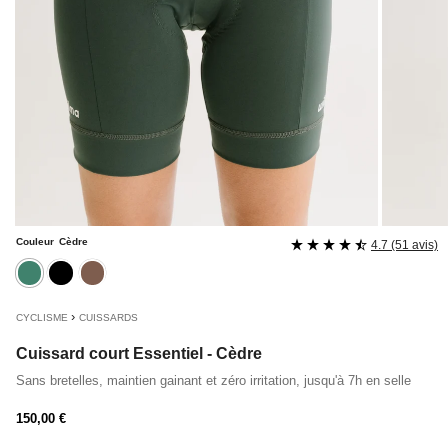
Couleur
Cèdre
4.7 (51 avis)
cedre
noir
maron
›
CYCLISME
CUISSARDS
Cuissard court Essentiel - Cèdre
Sans bretelles, maintien gainant et zéro irritation, jusqu'à 7h en selle
Prix
150,00 €
régulier