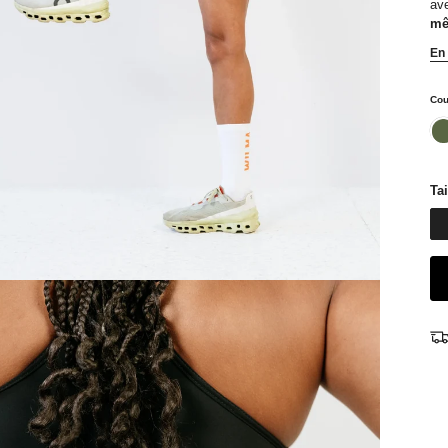
ave
mê
En 
Cou
ka
Tai
Sweatshirt - Serena
Couleur: Rose
50,00 €
80,00 €