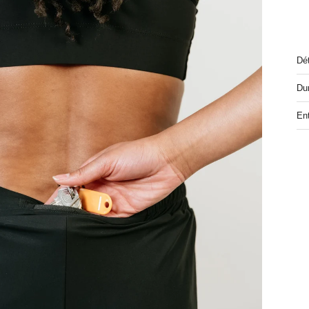
Dét
Dur
Ent