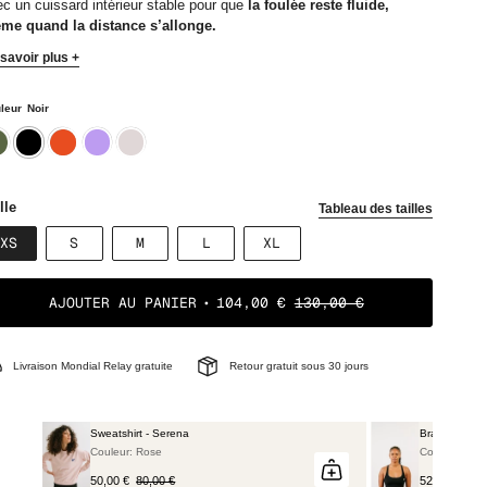
c un cuissard intérieur stable pour que
la foulée reste fluide,
me quand la distance s’allonge.
savoir plus +
leur
Noir
ki
noir
rouille
lavande
mastic
lle
Tableau des tailles
VARIANTE
VARIANTE
VARIANTE
VARIANTE
VARIANTE
XS
S
M
L
XL
ÉPUISÉE
ÉPUISÉE
ÉPUISÉE
ÉPUISÉE
ÉPUISÉE
OU
OU
OU
OU
OU
NON
NON
NON
NON
NON
AJOUTER AU PANIER
104,00 €
130,00 €
DISPONIBLE
DISPONIBLE
DISPONIBLE
DISPONIBLE
DISPONIBLE
Livraison Mondial Relay gratuite
Retour gratuit sous 30 jours
Brassière de sport - Robyn noir
Couleur: Noir
52,00 €
65,00 €