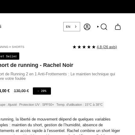
G
EN
COMPTE
RECHERCHE
›
4.8 (26 avis)
NNING
SHORTS
est Seller
ort de running - Rachel Noir
rt de Running 2 en 1 Anti-Frottements : Le maintien technique qui
ère votre foulée
ix
4,00 €
Prix
130,00 €
- 20%
régulier
nte
upe : Ajusté
Protection UV : SPF50+
Temp. d'utilisation : 15°C à 38°C
running, la liberté de mouvement dépend de quelques variables
ples : maintien du short, gestion de l’humidité, absence de
ttements et accès rapide à l’essentiel. Rachel combine un short léger