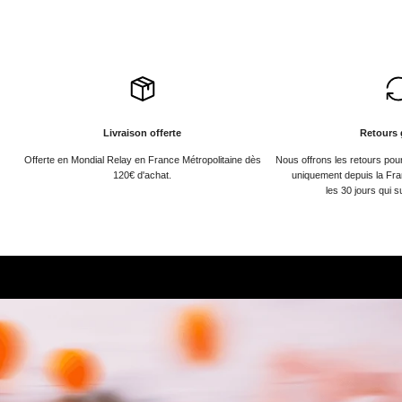
Livraison offerte
Retours 
Offerte en Mondial Relay en France Métropolitaine dès
Nous offrons les retours po
120€ d'achat.
uniquement depuis la Fra
les 30 jours qui s