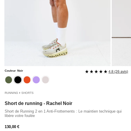
Couleur
Noir
4.8 (26 avis)
kaki
noir
rouille
lavande
mastic
›
RUNNING
SHORTS
Short de running - Rachel Noir
Short de Running 2 en 1 Anti-Frottements : Le maintien technique qui
libère votre foulée
Prix
130,00 €