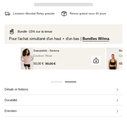
Livraison Mondial Relay gratuite
Retour gratuit sous 30 jours
Bundle -15% sur la tenue
Pour l'achat simultané d'un haut + d'un bas |
Bundles Wilma
.
Sweatshirt - Serena
Brassi
Couleur: Rose
Couleu
50,00 €
80,00 €
65,00
Détails et finitions
Durabilité
Entretien