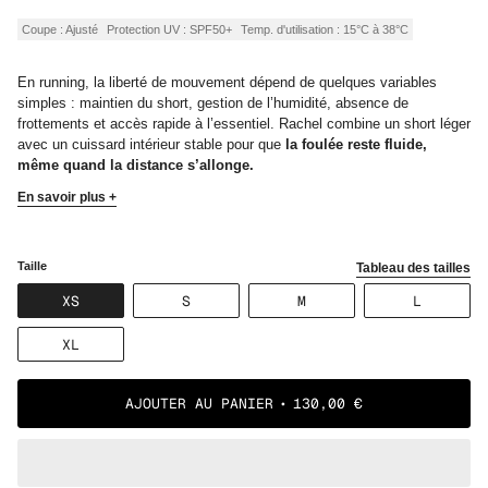
régulier
Coupe : Ajusté
Protection UV : SPF50+
Temp. d'utilisation : 15°C à 38°C
En running, la liberté de mouvement dépend de quelques variables
simples : maintien du short, gestion de l’humidité, absence de
frottements et accès rapide à l’essentiel. Rachel combine un short léger
avec un cuissard intérieur stable pour que
la foulée reste fluide,
même quand la distance s’allonge.
En savoir plus +
Taille
Tableau des tailles
VARIANTE
VARIANTE
VARIANTE
VARIANT
XS
S
M
L
ÉPUISÉE
ÉPUISÉE
ÉPUISÉE
ÉPUISÉE
OU
OU
OU
OU
VARIANTE
XL
NON
NON
NON
NON
ÉPUISÉE
DISPONIBLE
DISPONIBLE
DISPONIBLE
DISPONI
OU
NON
AJOUTER AU PANIER
130,00 €
DISPONIBLE