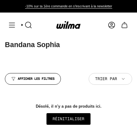
Passer
au
-10% sur ta 1ère commande en s'inscrivant à la newsletter
contenu
de
la
page
RECHERCHE
COMPTE
Bandana Sophia
Trier
TRIER PAR
AFFICHER LES FILTRES
par
Désolé, il n'y a pas de produits ici.
RÉINITIALISER