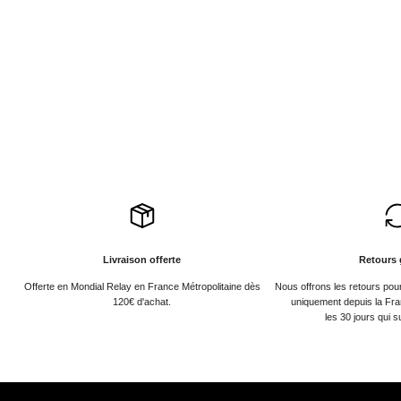
Livraison offerte
Retours 
Offerte en Mondial Relay en France Métropolitaine dès
Nous offrons les retours po
120€ d'achat.
uniquement depuis la Fra
les 30 jours qui s