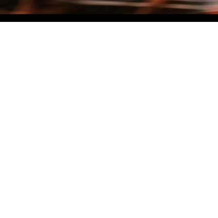
NO MATTER THE DISTANCE
Fais partie du mouvement, et bénéficie de -10% sur ton premier achat en
t'inscrivant à notre newsletter
Woman
Man
I'd rather not say
Sign me up!