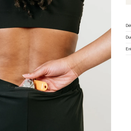
Dét
Dur
Ent