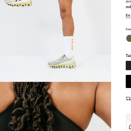
ave
mê
En 
Cou
ka
Tai
Sweatshirt - Serena
Couleur: Rose
50,00 €
80,00 €