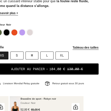
c un cuissard intérieur stable pour que
la foulée reste fluide,
me quand la distance s’allonge.
savoir plus +
leur
Noir
ki
noir
rouille
lavande
mastic
lle
Tableau des tailles
VARIANTE
VARIANTE
VARIANTE
VARIANTE
VARIANTE
XS
S
M
L
XL
ÉPUISÉE
ÉPUISÉE
ÉPUISÉE
ÉPUISÉE
ÉPUISÉE
OU
OU
OU
OU
OU
NON
NON
NON
NON
NON
AJOUTER AU PANIER
104,00 €
130,00 €
DISPONIBLE
DISPONIBLE
DISPONIBLE
DISPONIBLE
DISPONIBLE
Livraison Mondial Relay gratuite
Retour gratuit sous 30 jours
Brassière de sport - Robyn noir
Couleur: Noir
52,00 €
65,00 €