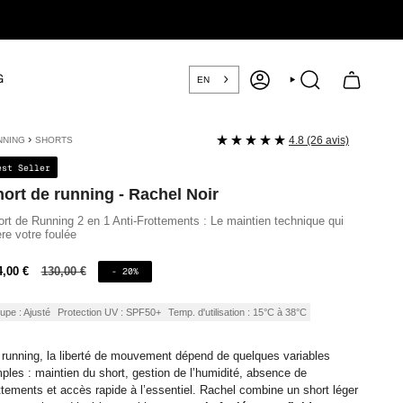
G
EN
COMPTE
RECHERCHE
›
4.8 (26 avis)
NNING
SHORTS
est Seller
ort de running - Rachel Noir
rt de Running 2 en 1 Anti-Frottements : Le maintien technique qui
ère votre foulée
ix
4,00 €
Prix
130,00 €
- 20%
régulier
nte
upe : Ajusté
Protection UV : SPF50+
Temp. d'utilisation : 15°C à 38°C
running, la liberté de mouvement dépend de quelques variables
ples : maintien du short, gestion de l’humidité, absence de
ttements et accès rapide à l’essentiel. Rachel combine un short léger