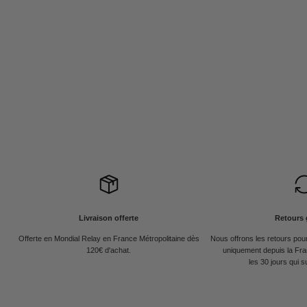
Livraison offerte
Retours 
Offerte en Mondial Relay en France Métropolitaine dès
Nous offrons les retours po
120€ d'achat.
uniquement depuis la Fra
les 30 jours qui s