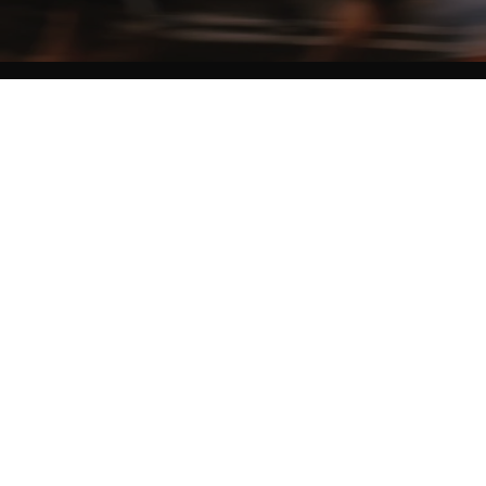
NO MATTER THE DISTANCE
Fais partie du mouvement, et bénéficie de -10% sur ton premier achat en
t'inscrivant à notre newsletter
Woman
Man
I'd rather not say
Sign me up!