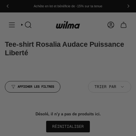
Passer
au
Achète en lot et bénéficie de -15% sur ta tenue
contenu
de
la
page
RECHERCHE
COMPTE
Tee-shirt Rosalia Audace Puissance
Liberté
Trier
TRIER PAR
AFFICHER LES FILTRES
par
Désolé, il n'y a pas de produits ici.
RÉINITIALISER