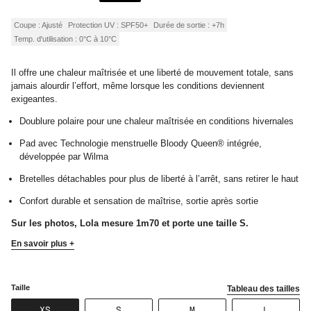
de
régulier
vente
Coupe : Ajusté
Protection UV : SPF50+
Durée de sortie : +7h
Temp. d'utilisation : 0°C à 10°C
Il offre une chaleur maîtrisée et une liberté de mouvement totale, sans
jamais alourdir l’effort, même lorsque les conditions deviennent
exigeantes.
Doublure polaire pour une chaleur maîtrisée en conditions hivernales
Pad avec Technologie menstruelle Bloody Queen® intégrée,
développée par Wilma
Bretelles détachables pour plus de liberté à l’arrêt, sans retirer le haut
Confort durable et sensation de maîtrise, sortie après sortie
Sur les photos, Lola mesure 1m70 et porte une taille S.
En savoir plus +
Taille
Tableau des tailles
VARIANTE
VARIANTE
VARIANTE
VARIANT
XS
S
M
L