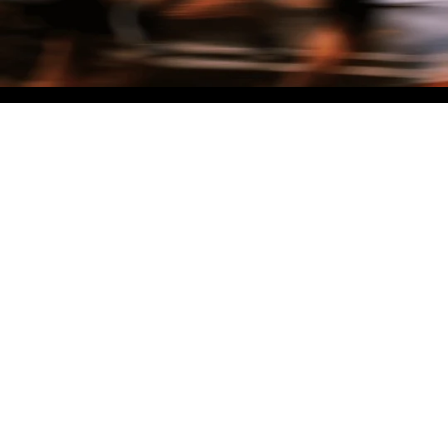
NO MATTER THE DISTANCE
Fais partie du mouvement, et bénéficie de -10% sur ton premier achat en
t'inscrivant à notre newsletter
Woman
Man
I'd rather not say
Sign me up!