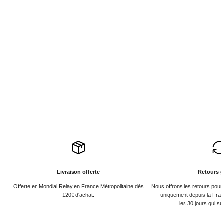
Livraison offerte
Retours 
Offerte en Mondial Relay en France Métropolitaine dès
Nous offrons les retours po
120€ d'achat.
uniquement depuis la Fra
les 30 jours qui s