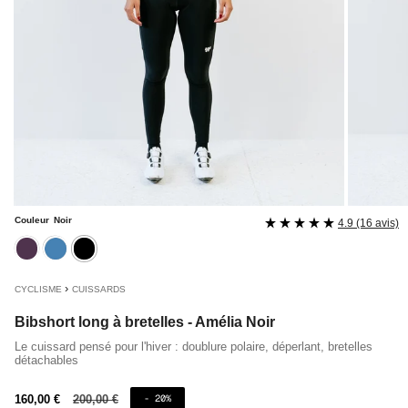
Couleur
Noir
4.9 (16 avis)
aubergine
bleu
noir
›
CYCLISME
CUISSARDS
Bibshort long à bretelles - Amélia Noir
Le cuissard pensé pour l'hiver : doublure polaire, déperlant, bretelles
détachables
Prix
160,00 €
Prix
200,00 €
- 20%