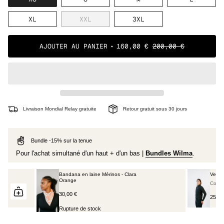
ÉPUISÉE
ÉPUISÉE
ÉPUISÉE
ÉPUISÉE
OU
OU
OU
OU
VARIANTE
VARIANTE
VARIANTE
XL
XXL
3XL
NON
NON
NON
NON
ÉPUISÉE
ÉPUISÉE
ÉPUISÉE
DISPONIBLE
DISPONIBLE
DISPONIBLE
DISPONI
OU
OU
OU
NON
NON
NON
AJOUTER AU PANIER
160,00 €
200,00 €
DISPONIBLE
DISPONIBLE
DISPONIBLE
Livraison Mondial Relay gratuite
Retour gratuit sous 30 jours
Bundle -15% sur la tenue
Pour l'achat simultané d'un haut + d'un bas |
Bundles Wilma
.
Bandana en laine Mérinos - Clara
Veste 
Orange
Couleu
30,00 €
250,0
Rupture de stock