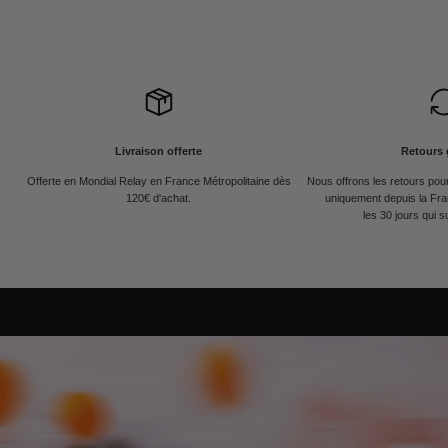
Livraison offerte
Retours 
Offerte en Mondial Relay en France Métropolitaine dès
Nous offrons les retours po
120€ d'achat.
uniquement depuis la Fra
les 30 jours qui s