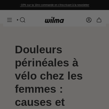
Passer
au
-10% sur ta 1ère commande en s'inscrivant à la newsletter
contenu
de
la
page
RECHERCHE
COMPTE
Douleurs
périnéales à
vélo chez les
femmes :
causes et