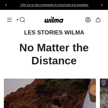
Passer
au
-10% sur ta 1ère commande en s'inscrivant à la newsletter
contenu
de
la
page
RECHERCHE
COMPTE
LES STORIES WILMA
No Matter the
Distance