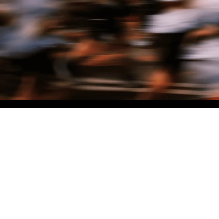
NO MATTER THE DISTANCE
Fais partie du mouvement, et bénéficie de -10% sur ton premier achat en
t'inscrivant à notre newsletter
Woman
Man
I'd rather not say