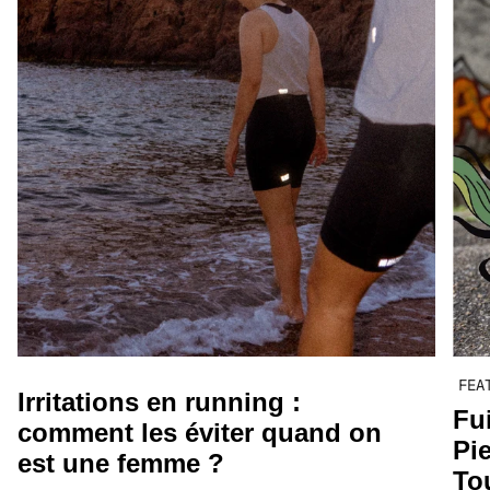
FEA
Irritations en running :
Fu
comment les éviter quand on
Pi
est une femme ?
To