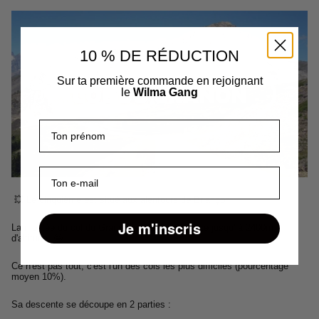
10 % DE RÉDUCTION
Sur ta première commande en rejoignant
le
Wilma Gang
Prénom
E-mail
💥 Le cinquième est situé aux alentours de Briançon.
Je m'inscris
La montée du col du Granon fait 17km et monte jusqu' à 2400m
d'altitude. 🤩
Ce n'est pas tout, c'est l'un des cols les plus difficiles (pourcentage
moyen 10%).
Sa descente se découpe en 2 parties :