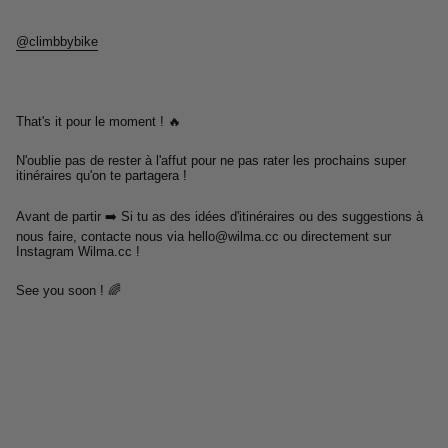
@climbbybike
That's it pour le moment ! 🔥
N'oublie pas de rester à l'affut pour ne pas rater les prochains super
itinéraires qu'on te partagera !
Avant de partir ➡️ Si tu as des idées d'itinéraires ou des suggestions à
nous faire, contacte nous via
hello@wilma.cc
ou directement sur
Instagram Wilma.cc !
See you soon ! 🌈