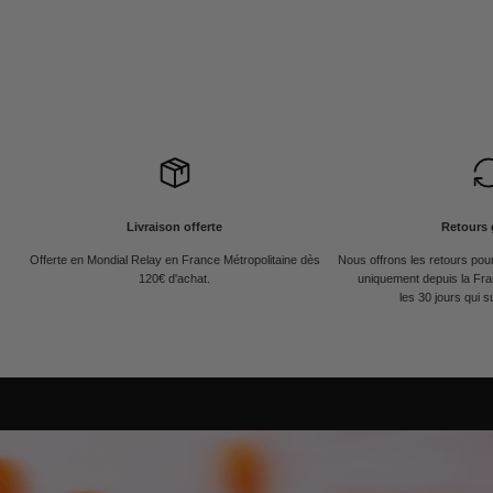
Livraison offerte
Retours 
Offerte en Mondial Relay en France Métropolitaine dès
Nous offrons les retours po
120€ d'achat.
uniquement depuis la Fra
les 30 jours qui s