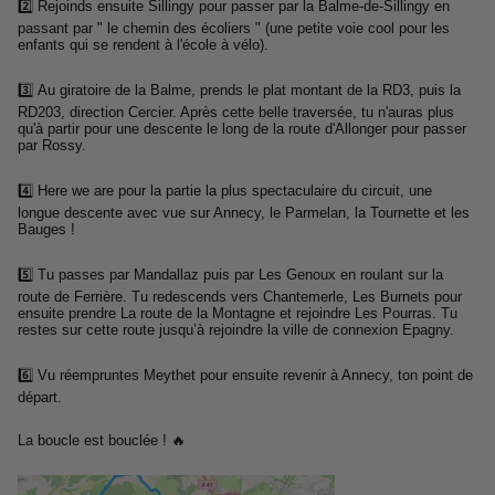
2️⃣ Rejoinds
ensuite Sillingy pour passer par la Balme-de-Sillingy en
passant par " le chemin des écoliers " (une petite voie cool pour les
enfants qui se rendent à l'école à vélo).
3️⃣
Au giratoire de la Balme, prends le plat montant de la RD3, puis la
RD203, direction Cercier. Après cette belle traversée, tu n'auras plus
qu'à partir pour une descente le long de la route d'Allonger pour passer
par Rossy.
4️⃣ Here we are pour la partie la plus spectaculaire du circuit, une
longue descente avec vue sur Annecy, le Parmelan, la Tournette et les
Bauges !
5️⃣ T
u passes par Mandallaz puis par Les Genoux en roulant sur la
route de Ferrière. Tu redescends vers Chantemerle, Les Burnets pour
ensuite prendre La route de la Montagne et rejoindre Les Pourras. Tu
restes sur cette route jusqu’à rejoindre la ville de connexion Epagny.
6️⃣ Vu réempruntes Meythet pour ensuite revenir à Annecy, ton point de
départ.
La boucle est bouclée ! 🔥