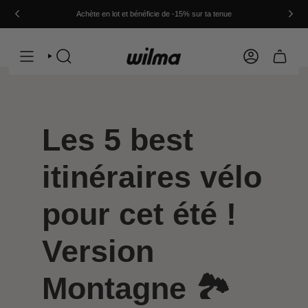
Passer
au
Achète en lot et bénéficie de -15% sur ta tenue
contenu
de
la
page
RECHERCHE
COMPTE
Les 5 best
itinéraires vélo
pour cet été !
Version
Montagne 🏞