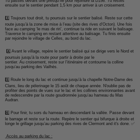
Tu passes devant une presqu’île pour rejoindre la D156. Tu restes
ensuite sur le sentier pendant 1,5 km pour arriver à un croisement.
3️⃣ Toujours tout droit, tu poursuis sur le sentier balisé. Reste sur cette
route jusqu’à la zone de mise à l’eau (site des rives d’Octon). Une fois
face au camping ‘le mas de riri’, continue ta ride en suivant le balisage.
Traverse le camping en restant attentive au balisage. Tu finis ensuite
par rejoindre le village de Celles, au bord du lac.
4️⃣ Avant le village, repère le sentier balisé qui se dirige vers le Nord et
poursuis jusqu’à la route pour partir à droite par le
sentier. Au croisement, reste sur l’itinéraire et contourne la colline
jusqu’au parking des Vailhès.
5️⃣ Roule le long du lac et continue jusqu’à la chapelle Notre-Dame des
Clans, lieu de pèlerinage le 15 août de chaque année. N'oublie pas de
profiter des points de vues sur le lac et les collines environnantes avant
de redescendre par la route goudronnée jusqu’au hameau du Mas
Audran.
6️⃣ Pour finir, tu sors du hameau en descendant la vallée. Passe devant
le barrage et reste sur la route. Repère le sentier qui bifurque à droite et
longe le grillage jusqu’au parking des rives de Clermont and it's done. ✅
Accès au parking du lac :