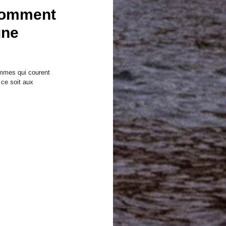
 comment
une
emmes qui courent
 ce soit aux