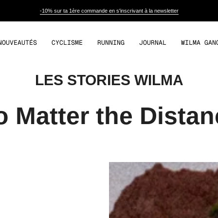
-10% sur ta 1ère commande en s'inscrivant à la newsletter
NOUVEAUTÉS
CYCLISME
RUNNING
JOURNAL
WILMA GAN
LES STORIES WILMA
o Matter the Distan