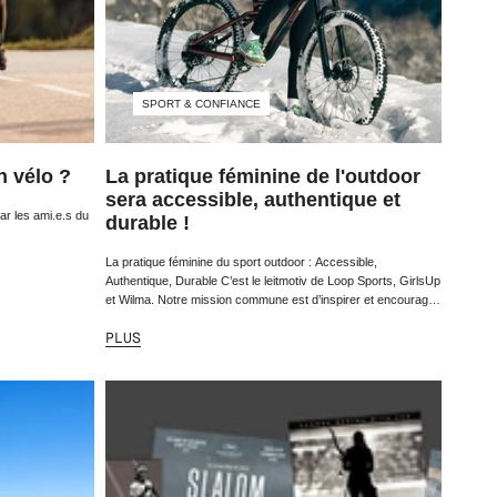
SPORT & CONFIANCE
n vélo ?
La pratique féminine de l'outdoor
sera accessible, authentique et
ar les ami.e.s du
durable !
La pratique féminine du sport outdoor : Accessible,
Authentique, Durable C’est le leitmotiv de Loop Sports, GirlsUp
et Wilma. Notre mission commune est d’inspirer et encourager
les femmes à vivre des moments...
PLUS